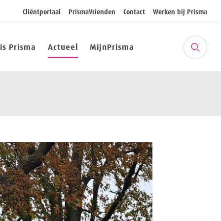
Cliëntportaal
PrismaVrienden
Contact
Werken bij Prisma
 is Prisma
Actueel
MijnPrisma