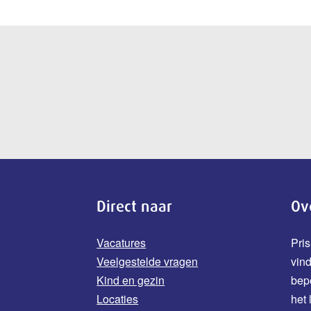
Direct naar
Ov
Vacatures
Pris
Veelgestelde vragen
vin
Kind en gezin
b
ep
Locaties
het 