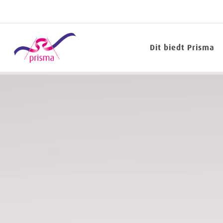
Dit biedt Prisma
Neem
contact
met
Prisma
op