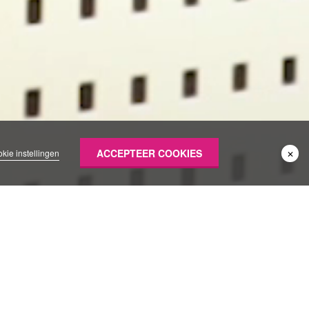
ACCEPTEER COOKIES
kie instellingen
✕
702491