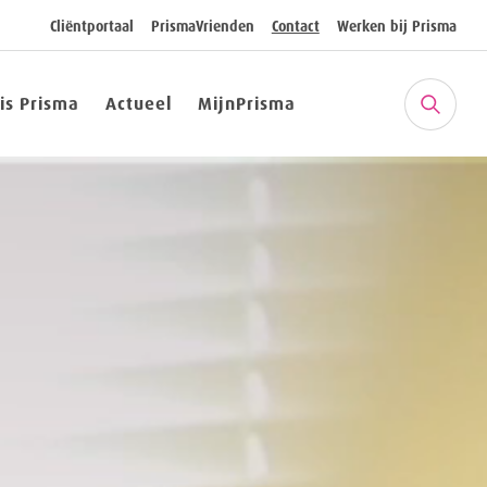
Cliëntportaal
PrismaVrienden
Contact
Werken bij Prisma
 is Prisma
Actueel
MijnPrisma