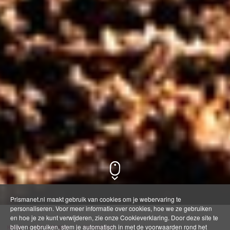
Prismanet.nl maakt gebruik van cookies om je webervaring te
personaliseren. Voor meer informatie over cookies, hoe we ze gebruiken
en hoe je ze kunt verwijderen, zie onze Cookieverklaring. Door deze site te
blijven gebruiken, stem je automatisch in met de voorwaarden rond het
HOME
DIT IS PRISMA
ORGANISATIE
DUURZAAMHEID