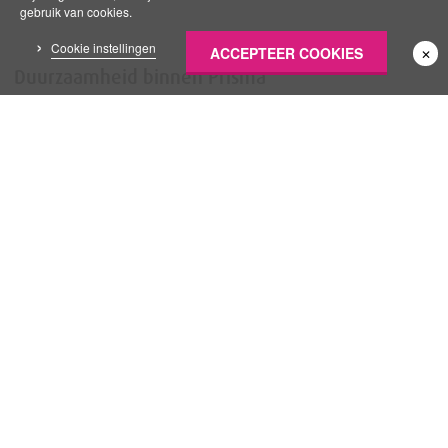
gebruik van cookies.
Cookie instellingen
ACCEPTEER COOKIES
✕
Duurzaamheid binnen Prisma
We zijn ons bewust van onze verantwoordelijkheid voor
een gezonde en duurzame woon-, werk- en leefomgeving.
We zien werken aan duurzaamheid als werken aan goede
kwaliteit van zorg. Daarom zijn we als organisatie
aangesloten bij de Green Deal.
Nieuwsberichten
Lees meer over onze duurzame initiatieven.
Prisma gaat samen voor duurzaam!
Samen voor duurzaam: workshop