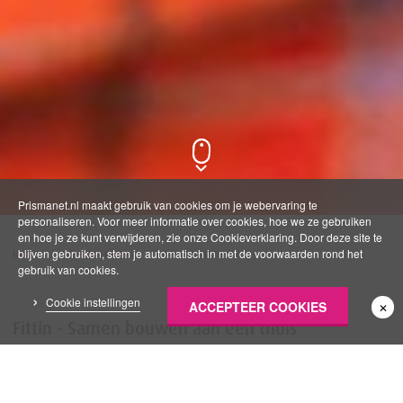
Prismanet.nl maakt gebruik van cookies om je webervaring te
personaliseren. Voor meer informatie over cookies, hoe we ze gebruiken
en hoe je ze kunt verwijderen, zie onze Cookieverklaring. Door deze site te
blijven gebruiken, stem je automatisch in met de voorwaarden rond het
HOME
DIT BIEDT PRISMA
WOONINITIATIEVEN
gebruik van cookies.
Cookie instellingen
ACCEPTEER COOKIES
✕
Fittin - Samen bouwen aan een thuis
Bij Prisma geloven we in een wereld waarin iedereen de
kans krijgt om zich te ontwikkelen, ongeacht beperkingen.