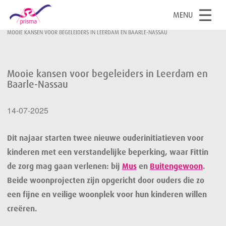
OPEN
MENU
HOME
ACTUEEL
NIEUWSOVERZICHT
MOOIE KANSEN VOOR BEGELEIDERS IN LEERDAM EN BAARLE-NASSAU
Mooie kansen voor begeleiders in Leerdam en
Baarle-Nassau
14
-07
-2025
Dit najaar starten twee nieuwe ouderinitiatieven voor
kinderen met een verstandelijke beperking, waar Fittin
de zorg mag gaan verlenen: bij
Mus
en
Buitengewoon
.
Beide woonprojecten zijn opgericht door ouders die zo
een fijne en veilige woonplek voor hun kinderen willen
creëren.