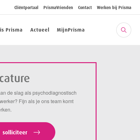
Cliëntportaal
PrismaVrienden
Contact
Werken bij Prisma
 is Prisma
Actueel
MijnPrisma
cature
an de slag als psychodiagnostisch
erker? Fijn als je ons team komt
erken.
solliciteer