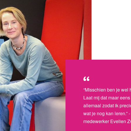
“Misschien ben je wel 
Laat mij dat maar eens 
allemaal zodat ik precie
wat je nog kan leren.”
medewerker Evelien 