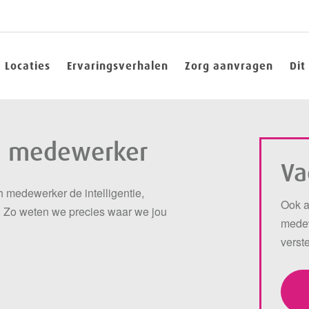
Locaties
Ervaringsverhalen
Zorg aanvragen
Dit
h medewerker
Va
 medewerker de intelligentie,
Ook a
. Zo weten we precies waar we jou
medew
.
verst