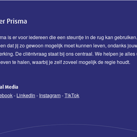
er Prisma
ma is er voor iedereen die een steuntje in de rug kan gebruiken.
den dat jij zo gewoon mogelijk moet kunnen leven, ondanks jou
erking.
De cliëntvraag staat bij ons centraal. We helpen je alles 
leven te halen, waarbij je zelf zoveel mogelijk de regie houdt.
ial Media
ebook
-
LinkedIn
-
Instagram
-
TikTok