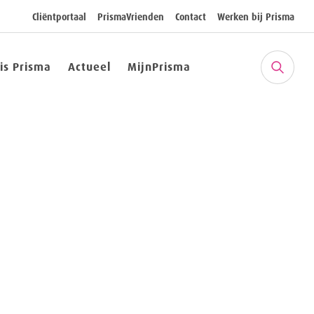
Cliëntportaal
PrismaVrienden
Contact
Werken bij Prisma
 is Prisma
Actueel
MijnPrisma