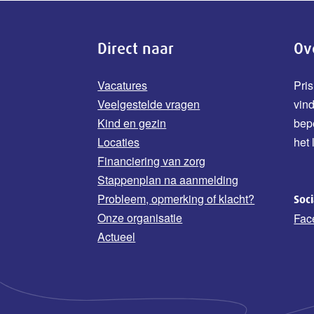
Direct naar
Ov
Vacatures
Pris
Veelgestelde vragen
vin
Kind en gezin
b
ep
Locaties
het 
Financiering van zorg
Stappenplan na aanmelding
Probleem, opmerking of klacht?
Soc
Onze organisatie
Fac
Actueel