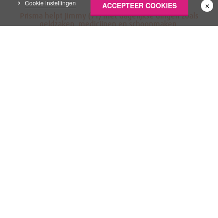
Cookie instellingen
ACCEPTEER COOKIES
✕
Prisma helpt Jimmy (71) met dagelijkse dingen zoals
geldzaken, medicijnen en schoonmaken.
Zinvol werk
Jimmy vindt het fijn om zinvol werk te doen. Zo kunnen
mensen in het activiteitencentrum voor koffie altijd bij hem
terecht. “Ik help met veel dingen: opruimen, afwassen,
kliko’s buitenzetten en noem maar op.”