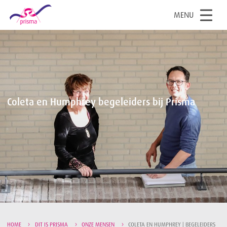
1
OPEN
MENU
Boven
Coleta en Humphrey begeleiders bij Prisma
HOME
DIT IS PRISMA
ONZE MENSEN
COLETA EN HUMPHREY | BEGELEIDERS