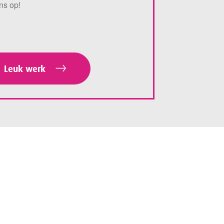
ns op!
Leuk werk