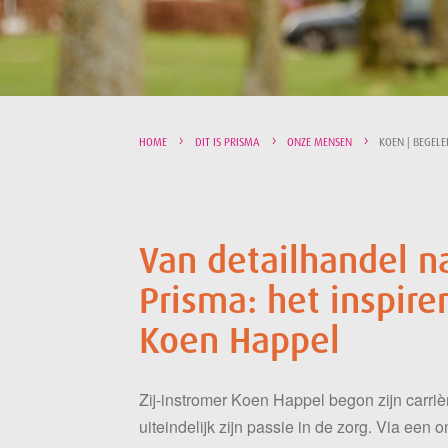
HOME
DIT IS PRISMA
ONZE MENSEN
KOEN | BEGELE
Van detailhandel na
Prisma: het inspir
Koen Happel
Zij-instromer Koen Happel begon zijn carriè
uiteindelijk zijn passie in de zorg. Via ee