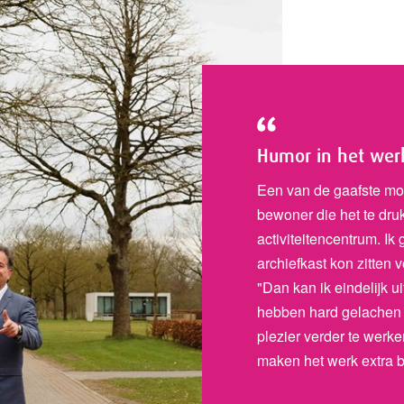
Humor in het wer
Een van de gaafste m
bewoner die het te dru
activiteitencentrum. Ik 
archiefkast kon zitten v
"Dan kan ik eindelijk u
hebben hard gelachen
plezier verder te wer
maken het werk extra b