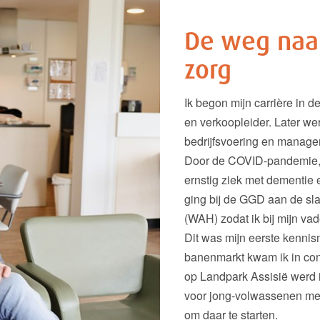
De weg naa
zorg
Ik begon mijn carrière in 
en verkoopleider. Later wer
bedrijfsvoering en managem
Door de COVID-pandemie, v
ernstig ziek met dementie 
ging bij de GGD aan de sla
(WAH) zodat ik bij mijn v
Dit was mijn eerste kenni
banenmarkt kwam ik in con
op Landpark Assisië werd i
voor jong-volwassenen met
om daar te starten.