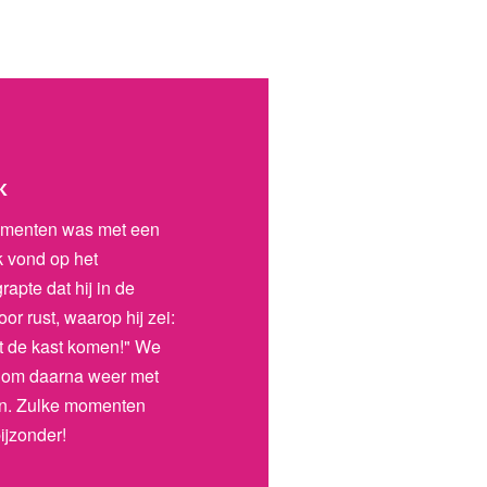
k
omenten was met een
k vond op het
grapte dat hij in de
oor rust, waarop hij zei:
it de kast komen!" We
 om daarna weer met
ken. Zulke momenten
ijzonder!