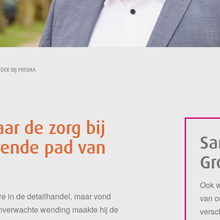
IDER BIJ PRISMA
ar de zorg bij
Sa
erende pad van
Gr
Ook w
re in de detailhandel, maar vond
van o
n onverwachte wending maakte hij de
versc