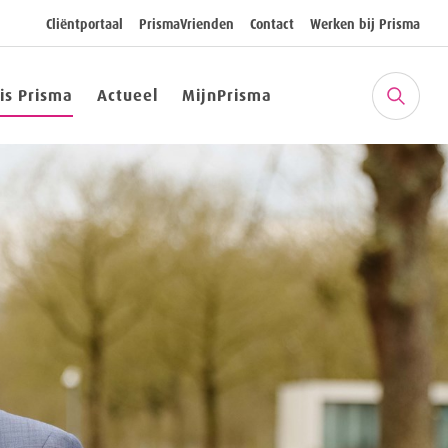
Cliëntportaal
PrismaVrienden
Contact
Werken bij Prisma
 is Prisma
Actueel
MijnPrisma