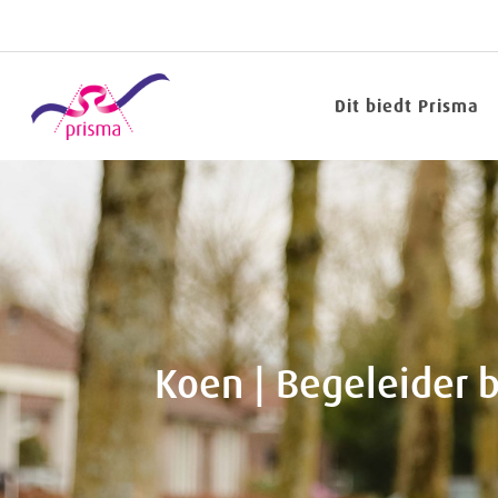
Dit biedt Prisma
1.IMG
8260
Koen | Begeleider b