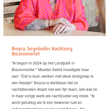
Iboyca, begeleider Nachtzorg
Biezenmortel
“Ik begon in 2024 op het Landpark in
Biezenmortel." Moeder Astrid moedigde haar
aan: “Dat is leuk, werken met deze doelgroep is
een feestje!” Iboyca is dankbaar dat ze
nachtdiensten draait met een fijn team, iets wat ze
in haar vorige werk als nachtzuster erg miste. "Ik
word gelukkig als ik een bewoner rust en
geborgenheid kan geven,” zegt Iboyca. Als