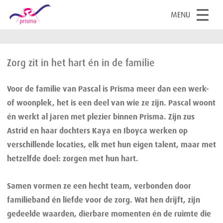
OPEN
MENU
HOME
DIT IS PRISMA
ONZE MENSEN
BEGELEIDERS EN CLIËNT ALS FAMILIE
Zorg zit in het hart én in de familie
Voor de familie van Pascal is Prisma meer dan een werk-
of woonplek, het is een deel van wie ze zijn. Pascal woont
én werkt al jaren met plezier binnen Prisma. Zijn zus
Astrid en haar dochters Kaya en Iboyca werken op
verschillende locaties, elk met hun eigen talent, maar met
hetzelfde doel: zorgen met hun hart.
Samen vormen ze een hecht team, verbonden door
familieband én liefde voor de zorg. Wat hen drijft, zijn
gedeelde waarden, dierbare momenten én de ruimte die