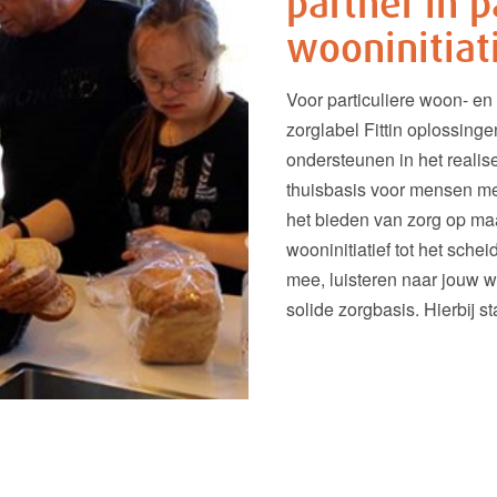
partner in p
wooninitiat
Voor particuliere woon- en 
zorglabel Fittin oplossingen
ondersteunen in het reali
thuisbasis voor mensen me
het bieden van zorg op maa
wooninitiatief tot het sch
mee, luisteren naar jouw
solide zorgbasis. Hierbij st