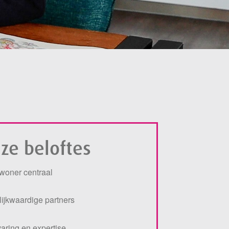
ze beloftes
woner centraal
lijkwaardige partners
varing en expertise