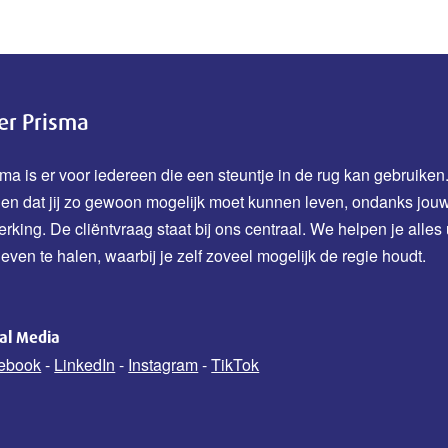
er Prisma
ma is er voor iedereen die een steuntje in de rug kan gebruiken.
den dat jij zo gewoon mogelijk moet kunnen leven, ondanks jou
erking.
De cliëntvraag staat bij ons centraal. We helpen je alles 
leven te halen, waarbij je zelf zoveel mogelijk de regie houdt.
ial Media
ebook
-
LinkedIn
-
Instagram
-
TikTok