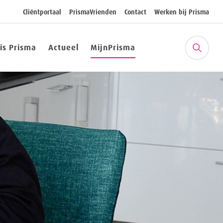
Cliëntportaal
PrismaVrienden
Contact
Werken bij Prisma
 is Prisma
Actueel
MijnPrisma