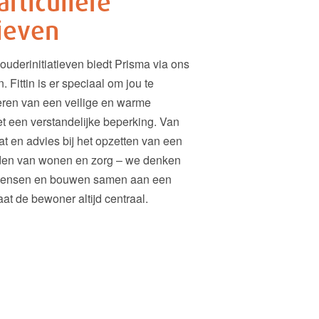
articuliere
ieven
ouderinitiatieven biedt Prisma via ons
. Fittin is er speciaal om jou te
seren van een veilige en warme
t een verstandelijke beperking. Van
t en advies bij het opzetten van een
eiden van wonen en zorg – we denken
 wensen en bouwen samen aan een
aat de bewoner altijd centraal.