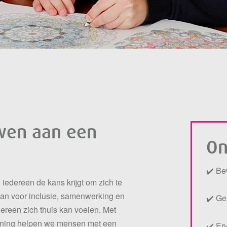
uwen aan een
On
✔️ Be
 iedereen de kans krijgt om zich te
an voor inclusie, samenwerking en
✔️ Ge
reen zich thuis kan voelen. Met
euning helpen we mensen met een
✔️ Er