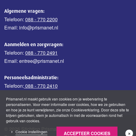
Algemene vragen:
Telefoon:
088 - 770 2200
Email: info@prismanet.nl
Aanmelden en zorgvragen:
Telefoon:
088 - 770 2491
Email: entree@prismanet.nl
Personeelsadministratie:
Telefoon:
088 - 770 2410
Prismanet.nl maakt gebruik van cookies om je webervaring te
personaliseren. Voor meer informatie over cookies, hoe we ze gebruiken
en hoe je ze kunt verwijderen, zie onze Cookieverklaring. Door deze site te
blijven gebruiken, stem je automatisch in met de voorwaarden rond het
gebruik van cookies.
© 2026 Stichting Prisma
Cookie instellingen
ACCEPTEER COOKIES
✕