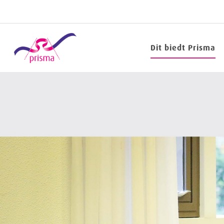
Dit biedt Prisma
Behandeling
2_2
1920.jpg