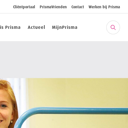
Cliëntportaal
PrismaVrienden
Contact
Werken bij Prisma
 is Prisma
Actueel
MijnPrisma