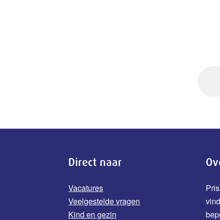
Direct naar
Ov
Vacatures
Pris
Veelgestelde vragen
vin
Kind en gezin
b
ep