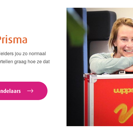
Prisma
leiders jou zo normaal
rtellen graag hoe ze dat
ndelaars