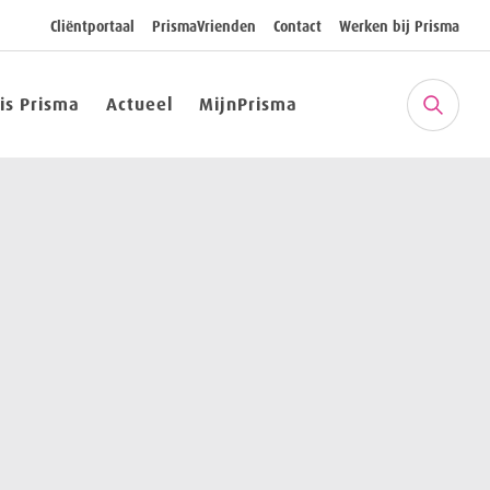
Cliëntportaal
PrismaVrienden
Contact
Werken bij Prisma
 is Prisma
Actueel
MijnPrisma