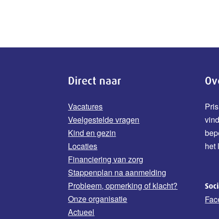
Direct naar
Ov
Vacatures
Pris
Veelgestelde vragen
vin
Kind en gezin
b
ep
Locaties
het 
Financiering van zorg
Stappenplan na aanmelding
Probleem, opmerking of klacht?
Soc
Onze organisatie
Fac
Actueel