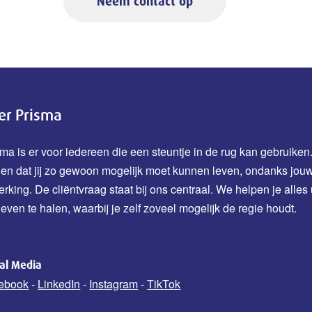
Neem contact op
er Prisma
ma is er voor iedereen die een steuntje in de rug kan gebruiken.
den dat jij zo gewoon mogelijk moet kunnen leven, ondanks jou
erking.
De cliëntvraag staat bij ons centraal. We helpen je alles 
leven te halen, waarbij je zelf zoveel mogelijk de regie houdt.
ial Media
ebook
-
LinkedIn
-
Instagram
-
TikTok