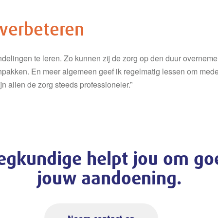
 verbeteren
lingen te leren. Zo kunnen zij de zorg op den duur overnemen va
pakken. En meer algemeen geef ik regelmatig lessen om medew
n allen de zorg steeds professioneler.”
eegkundige helpt jou om g
jouw aandoening.