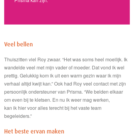
Prisma kan zijn.
Veel bellen
Thuiszitten viel Roy zwaar.
“
Het was soms heel moeilijk
.
Ik
wandelde veel
met mijn
vader of moeder
.
Dat vond ik wel
prettig.
Gelukkig
kom ik
uit een warm gezin waar ik
mijn
verhaal altijd kwijt kan.
”
Ook
had Roy
veel
contact met zijn
persoonlijk ondersteuner
van Prisma
.
“We belden elkaar
om even bij te kletsen.
En
nu
ik weer mag werken,
kan
ik
hier
voor alles
terecht bij het vaste team
begeleiders.”
Het beste ervan maken