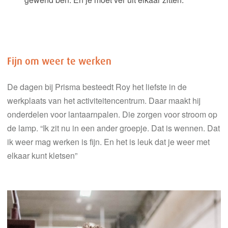
Fijn om weer te werken
De dagen
bij Prisma
besteed
t
Roy
het liefst
e
in de
werkplaats
van het activiteitencentrum
. Daar
maakt hij
onderdelen
voor lantaarnpalen
.
Die zorgen voor stroom op
de lamp.
“
Ik zit nu in een ander groepje.
Dat is wennen.
Dat
ik weer mag werken is fijn
. En h
et is leuk dat je weer met
elkaar kunt kletsen
”