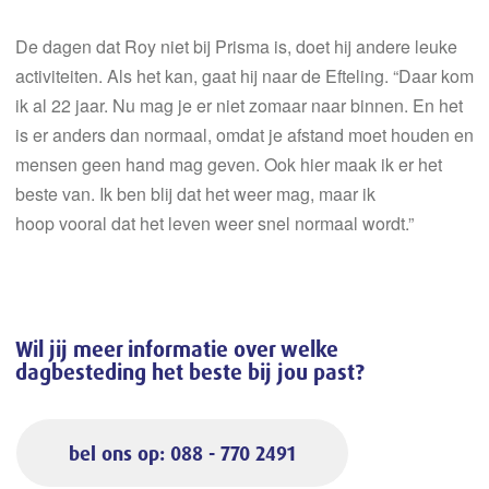
De dagen dat Roy niet bij Prisma is,
doet
hij andere leuke
activiteiten.
Als het kan,
gaat hij naar
de Efteling.
“Daar kom
ik al 22 jaar.
Nu mag je er niet zomaar naar binnen. En het
is er anders dan normaal
,
o
mdat
je afstand moet houden en
mensen geen hand mag geven. Ook hier
maak ik
er
het
beste van.
Ik
ben
blij dat het weer
mag
, maar ik
hoop
vooral
dat het
leven
weer snel normaal
wordt
.”
Wil jij meer informatie over welke
dagbesteding het beste bij jou past?
bel ons op: 088 - 770 2491