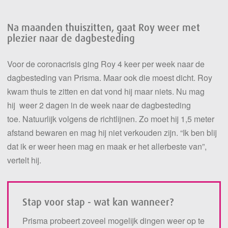
Na maanden thuiszitten, gaat Roy weer met
plezier naar de dagbesteding
V
oor de coronacrisi
s
ging Roy
4
keer per week
naar de
dagbesteding
van Prisma
.
Maar ook die moest dicht. Roy
kwam thuis te zitten en dat vond hij maar niets.
Nu mag
hij
weer
2 dagen in de week
naar de dagbesteding
toe
.
Natuurlijk v
olgens de richtlijnen. Zo moet hij 1,5 meter
afstand bewaren en mag hij niet verkouden zijn.
“Ik
ben blij
dat ik er
weer heen mag en maak er het allerbeste van”,
vertelt hij.
Stap voor stap - wat kan wanneer?
Prisma probeert
zoveel mogelijk dingen weer op te