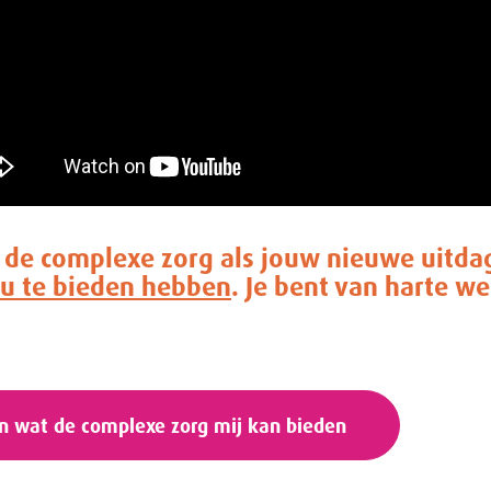
in de complexe zorg als jouw nieuwe uitda
ou te bieden hebben
. Je bent van harte w
en wat de complexe zorg mij kan bieden