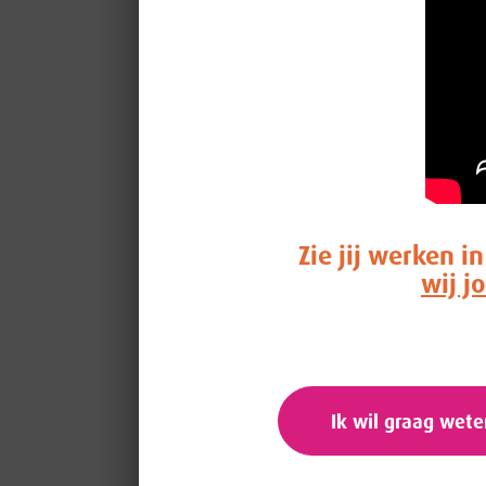
Zie jij werken 
wij j
Ik wil graag wet