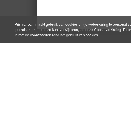
Prismanet.nl maakt gebruik van cookies om je webervaring te personalise
gebruiken en hoe je ze kunt verwijderen, zie onze Cookieverklaring. Door 
in met de voorwaarden rond het gebruik van cookies.
Direct naar
Ov
Vacatures
Pris
Veelgestelde vragen
vin