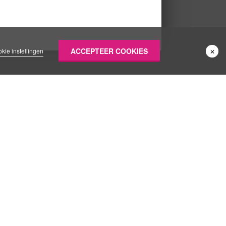
ACCEPTEER COOKIES
kie instellingen
✕
Neem contact op
 Wij
Algemene vragen:
w
Telefoon:
088 - 770 2200