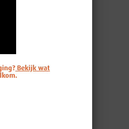
ging?
Bekijk wat
elkom.