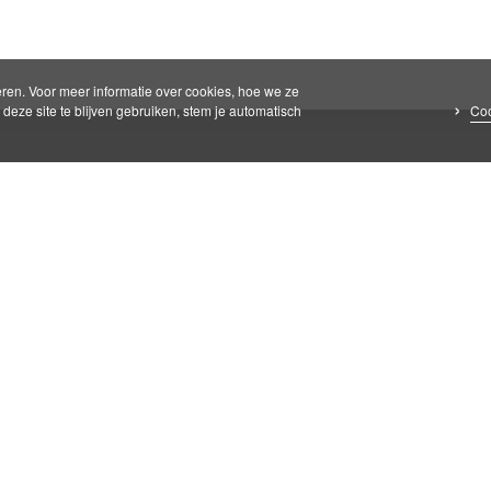
ren. Voor meer informatie over cookies, hoe we ze
Coo
deze site te blijven gebruiken, stem je automatisch
er Prisma
ma is er voor iedereen die een steuntje in de rug kan gebruiken.
den dat jij zo gewoon mogelijk moet kunnen leven, ondanks jou