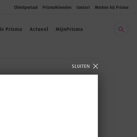
Cliëntportaal
PrismaVrienden
Contact
Werken bij Prisma
 is Prisma
Actueel
MijnPrisma
SLUITEN