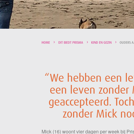
HOME
DIT BIEDT PRISMA
KIND EN GEZIN
OUDERS A
“We hebben een le
een leven zonder 
geaccepteerd. Toch
zonder Mick noo
Mick (16) woont vier dagen per week bij Pri