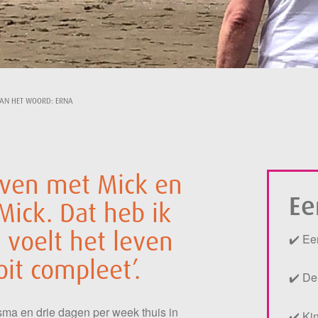
AN HET WOORD: ERNA
ven met Mick en
Ee
Mick. Dat heb ik
 voelt het leven
✔️ Ee
it compleet’.
✔️ De
sma en drie dagen per week thuis in
✔️ Ki