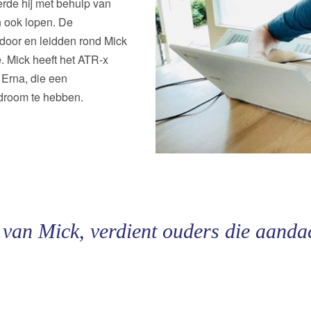
erde hij met behulp van
n ook lopen. De
door en leidden rond Mick
e. Mick heeft het ATR-x
 Erna, die een
ndroom te hebben.
van Mick, verdient ouders die aand