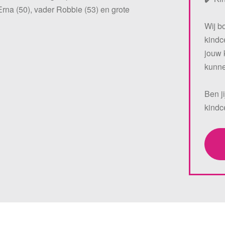
na (50), vader Robbie (53) en grote
Wij b
kindc
jouw 
kunne
Ben j
kind