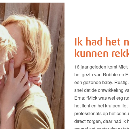
Ik had het 
kunnen rek
16 jaar geleden komt Mick 
het gezin van Robbie en Er
een gezonde baby. Rustig
snel dat de ontwikkeling v
Erna: “Mick was wel erg ru
het licht en het kruipen li
professionals op het consu
direct zorgen, daar had ik
gevoel zei echter dat er i