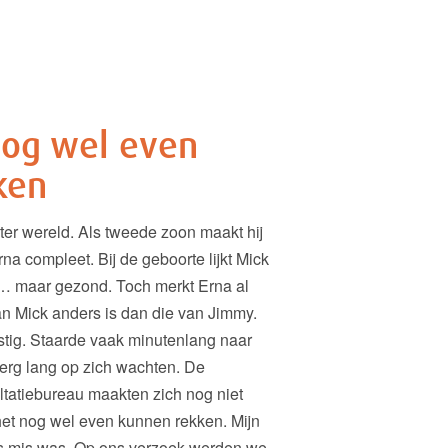
nog wel even
ken
ter wereld. Als tweede zoon maakt hij
na compleet. Bij de geboorte lijkt Mick
… maar gezond. Toch merkt Erna al
an Mick anders is dan die van Jimmy.
stig. Staarde vaak minutenlang naar
et erg lang op zich wachten. De
ltatiebureau maakten zich nog niet
 het nog wel even kunnen rekken. Mijn
ets mis was. Op ons verzoek werden we