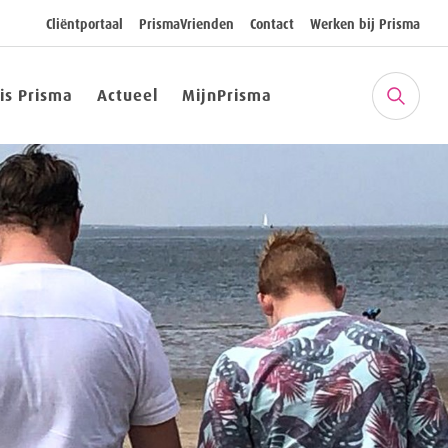
Cliëntportaal
PrismaVrienden
Contact
Werken bij Prisma
 is Prisma
Actueel
MijnPrisma